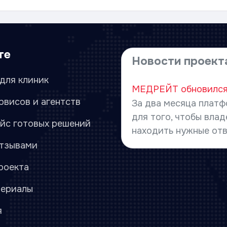
те
Новости проект
для клиник
МЕДРЕЙТ обновился:
рвисов и агентств
За два месяца плат
для того, чтобы вла
йс готовых решений
находить нужные отв
отзывами
роекта
териалы
я