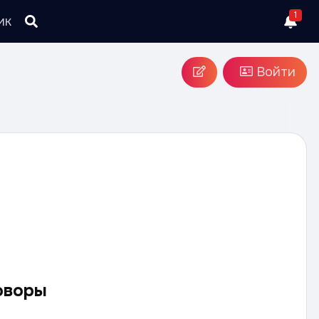
1
ик
Войти
оворы