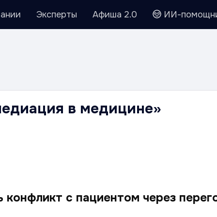
ании
Эксперты
Афиша 2.0
ИИ-помощн
медиация в медицине»
ь конфликт с пациентом через перег