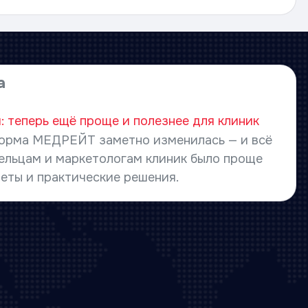
а
 теперь ещё проще и полезнее для клиник
форма МЕДРЕЙТ заметно изменилась — и всё
дельцам и маркетологам клиник было проще
еты и практические решения.