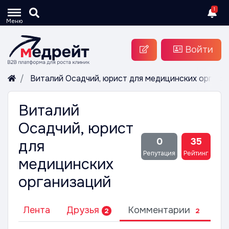
1
Меню
Войти
Виталий Осадчий, юрист для медицинских органи
Виталий
Осадчий, юрист
0
35
для
Репутация
Рейтинг
медицинских
организаций
ль
Лента
Друзья
Комментарии
Р
2
2