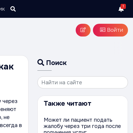
1
ик
Войти
Поиск
как
у через
Также читают
Меняют
, не
Может ли пациент подать
 всегда в
жалобу через три года после
получения услуг