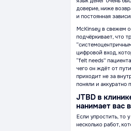
язык денег очень быс
доверие, ниже возвр
и постоянная зависи
McKinsey в свежем 
подчёркивает, что 
“системоцентричным
цифровой вход, кото
“felt needs” пациент
чего он ждёт от пут
приходит не за внут
поняли и аккуратно 
JTBD в клиник
нанимает вас 
Если упростить, то у
несколько работ, ко