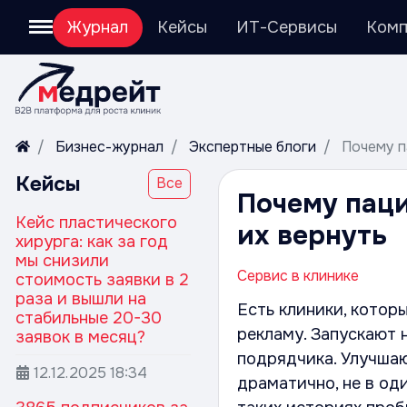
Журнал
Кейсы
ИТ-Сервисы
Комп
Бизнес-журнал
Экспертные блоги
Почему п
Кейсы
Все
Почему паци
Кейс пластического
их вернуть
хирурга: как за год
мы снизили
Сервис в клинике
стоимость заявки в 2
раза и вышли на
Есть клиники, котор
стабильные 20-30
рекламу. Запускают
заявок в месяц?
подрядчика. Улучшаю
12.12.2025
18:34
драматично, не в оди