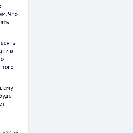
о
ем. Что
лять
десять
дти в
то
з того
, ему
 будет
ет
 как их