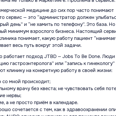
лема не только в маркетинге. Проблема в сервисе.
ммерческой медицине до сих пор часто понимают
то сервис — это “администратор должен улыбатьс
ый день” и “не хамить по телефону”. Это база. Но
рный минимум взрослого бизнеса. Настоящий серв
 клиника понимает, какую работу пациент “нанимае
вает весь путь вокруг этой задачи.
 работает подход JTBD — Jobs To Be Done. Люди
цию гастроэнтеролога” или “запись к гинекологу”
ют клинику на конкретную работу в своей жизни:
о со мной происходит;
льному врачу без квеста; не чувствовать себя пот
ие нервы;
е, а не просто приём в календаре.
рошо сочетается с тем, как в здравоохранении о