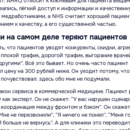
ыт: AHRQ относит к ключевым для пациента веща
апись, лёгкий доступ к информации и качественн
 медработниками, а NHS считает хороший пациен
нием к качеству, а его существенной частью.
и на самом деле теряют пациентов
ь, что пациентов уводят конкуренты, скидки, агре
, плохой трафик, дорогой трафик, выгорание враче
другими”. Всё это бывает. Но очень часто пациент
л цену на 300 рублей ниже. Он уходит потому, что
почувствовал: здесь обо мне не подумали.
закон сервиса в коммерческой медицине. Пациент
как эксперт. Он не скажет: “У вас нарушен сцена
 координация между фронтом и бэком”. Он скажет
“Мне не перезвонили”, “Я ничего не понял”, “Меня г
Я больше не вернусь”. А для клиники это переводи