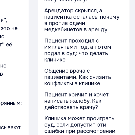
Арендатор скрылся, а
пациентка осталась: почему
я”,
я против сдачи
 это не
медкабинетов в аренду
ис
Пациент проходил с
т” её
имплантами год, а потом
подал в суд: что делать
клинике
 не
Общение врача с
 в
пациентами. Как снизить
конфликты в клинике
Пациент кричит и хочет
написать жалобу. Как
ерянным;
действовать врачу?
Клиника может проиграть
суд, если допустит эти
писывают
ошибки при рассмотрении