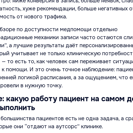
тро: ниже конверсия в запись, больше неявок, сла
атность, хуже рекомендации, больше негативных 
мость от нового трафика.
обзоре по доступности медпомощи отдельно
традиционные механики записи часто остаются сл
и”, а лучшие результаты даёт персонализированн
рый учитывает не только клиническую потребность
а — то есть то, как человек сам переживает ситуац
и к помощи. И это очень точное наблюдение: пацие
ренней логикой расписания, а за ощущением, что е
провели в нужную точку.
е: какую работу пациент на самом д
выполнить
 большинства пациентов есть не одна задача, а ср
торые они “отдают на аутсорс” клинике.