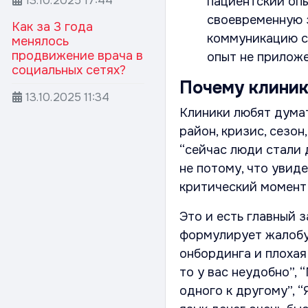
13.10.2025
17:44
пациентский оп
своевременную з
Как за 3 года
коммуникацию с
менялось
продвижение врача в
опыт не приложе
социальных сетях?
Почему клиник
13.10.2025
11:34
Клиники любят думат
район, кризис, сезон
“сейчас люди стали 
не потому, что увиде
критический момент 
Это и есть главный 
формулирует жалобу 
онбординга и плохая
то у вас неудобно”, 
одного к другому”, “