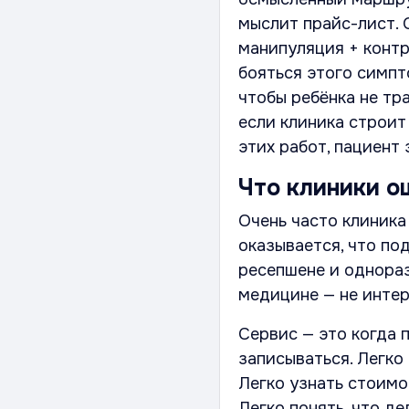
мыслит прайс-лист. 
манипуляция + контр
бояться этого симпто
чтобы ребёнка не тр
если клиника строит
этих работ, пациент 
Что клиники о
Очень часто клиника
оказывается, что по
ресепшене и однораз
медицине — не интер
Сервис — это когда п
записываться. Легко 
Легко узнать стоимос
Легко понять, что де