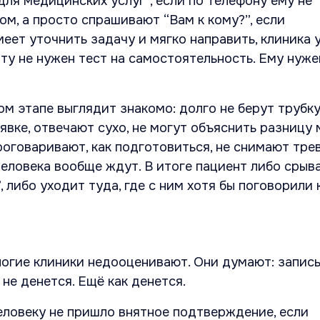
для медицинских услуг”, если по телефону ему не
м, а просто спрашивают “Вам к кому?”, если
еет уточнить задачу и мягко направить, клиника 
ту не нужен тест на самостоятельность. Ему нуже
ом этапе выглядит знакомо: долго не берут трубку
явке, отвечают сухо, не могут объяснить разницу
роговаривают, как подготовиться, не снимают трев
еловека вообще ждут. В итоге пациент либо срыва
 либо уходит туда, где с ним хотя бы поговорили 
ногие клиники недооценивают. Они думают: запис
 не денется. Ещё как денется.
еловеку не пришло внятное подтверждение, если