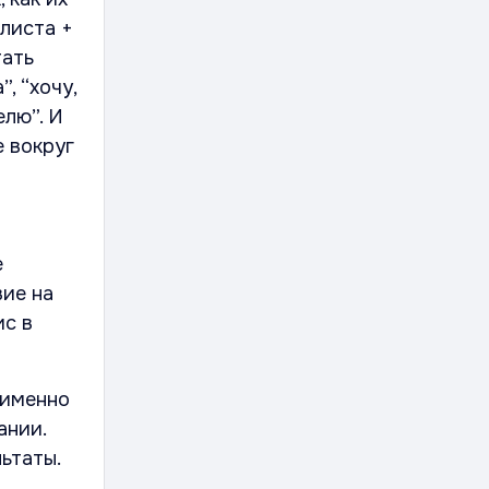
алиста +
тать
, “хочу,
елю”. И
е вокруг
е
вие на
ис в
 именно
ании.
ьтаты.