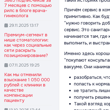
3865 подписчиков за
таких историях проб
7 месяцев с помощью
Причём сервис в ко
рилс в блоге врача-
гинеколога
примитивно. Как буд
“нужно говорить добр
29.11.2025
13:17
сервис. Это санита
Премиум-сегмент в
начинается там, где
нише стоматологии:
выполнить, и выстраи
как через социальные
сети раскрыть
Именно здесь хорошо
позиционирование?
“покупают консульта
07.11.2025
19:25
вакууме. Они нанима
Как мы отменили
разобраться, чт
взыскание 1 050 000
попасть к норма
рублей с клиники в
качестве
не тратить лишн
компенсации
получить решени
пациенту
Такой взгляд хо