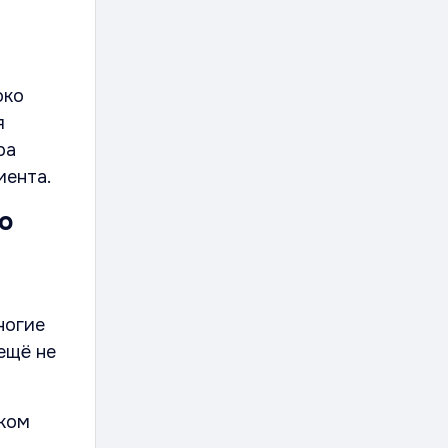
око
я
ра
иента.
по
ногие
ещё не
ыком