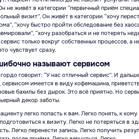
Он не живёт в категории “первичный приём специ
ольный визит”. Он живёт в категории “хочу перес
ма”, “хочу быстро пройти обследование без хаоса”
авмировали”, “хочу разобраться и не потерять нед
 сервис только вокруг собственных процессов, а н
это чувствует сразу.
шибочно называют сервисом
 гордо говорит: “У нас отличный сервис”. И дальш
д сервисом имеется в виду кофемашина, приветст
овые бахилы без дырок. Это всё приятно. Но серв
ьерный декор заботы.
ациенту легко попасть к вам. Легко понять, к кому
подготовиться к визиту. Легко не потеряться в зд
ть. Легко перенести запись. Легко получить резул
лать после приёма. Легко вернуться. Легко