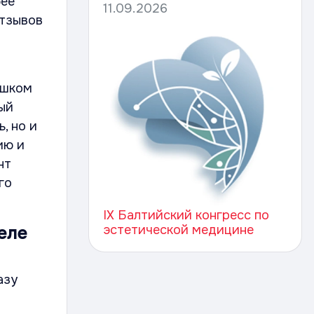
бее
11.09.2026
отзывов
ишком
ый
, но и
ию и
нт
го
IX Балтийский конгресс по
эстетической медицине
еле
азу