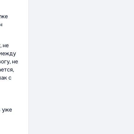
уже
н
, не
 между
огу, не
ется,
как с
ь уже