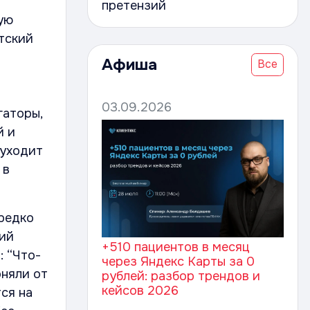
м
претензий
ую
тский
Афиша
Все
03.09.2026
гаторы,
й и
 уходит
 в
 редко
рий
+510 пациентов в месяц
: “Что-
через Яндекс Карты за 0
оняли от
рублей: разбор трендов и
кейсов 2026
тся на